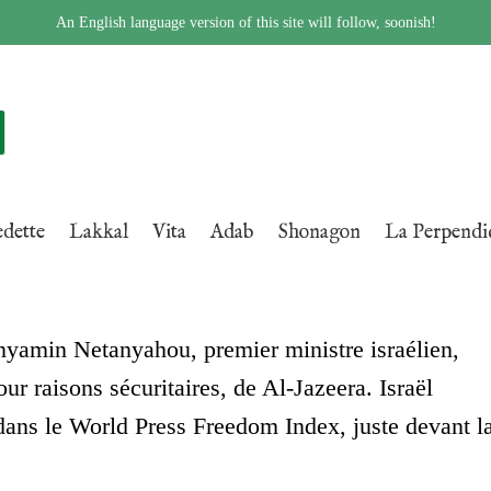
An English language version of this site will follow, soonish!
edette
Lakkal
Vita
Adab
Shonagon
La Perpendic
yamin Netanyahou, premier ministre israélien,
ur raisons sécuritaires, de Al-Jazeera. Israël
dans le World Press Freedom Index, juste devant l