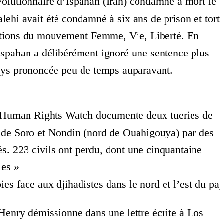
évolutionnaire d’Ispahan (Iran) condamne à mort le
lehi avait été condamné à six ans de prison et tor
tations du mouvement Femme, Vie, Liberté. En
d’Ispahan a délibérément ignoré une sentence plus
ays prononcée peu de temps auparavant.
 Human Rights Watch documente deux tueries de
s de Soro et Nondin (nord de Ouahigouya) par des
bés. 223 civils ont perdu, dont une cinquantaine
les »
es face aux djihadistes dans le nord et l’est du pa
 Henry démissionne dans une lettre écrite à Los