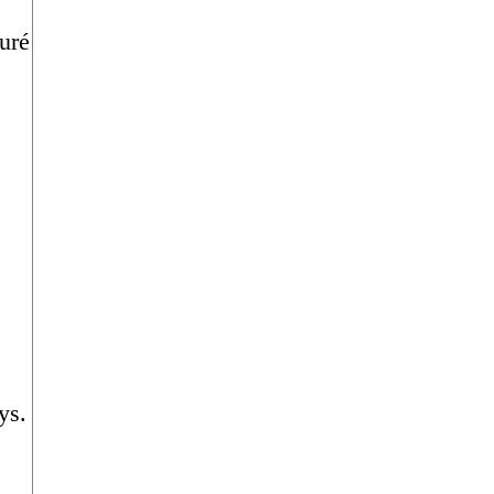
turé
ys.