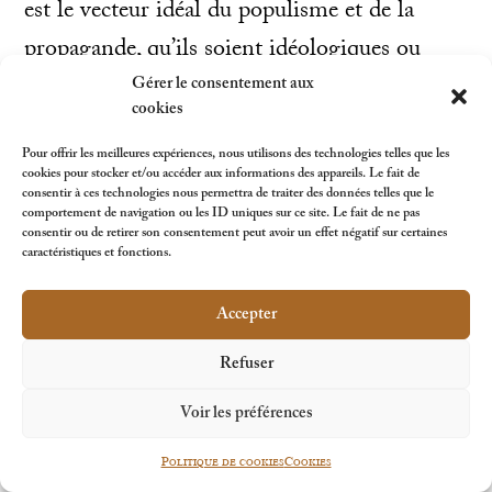
est le vecteur idéal du populisme et de la
propagande, qu’ils soient idéologiques ou
simplement politiques. Par ailleurs, au cours
Gérer le consentement aux
cookies
des années 2010, ce vecteur s’est avéré
Pour offrir les meilleures expériences, nous utilisons des technologies telles que les
extrêmement contagieux grâce à l’explosion
cookies pour stocker et/ou accéder aux informations des appareils. Le fait de
consentir à ces technologies nous permettra de traiter des données telles que le
des médias sociaux, en particulier WhatsApp
comportement de navigation ou les ID uniques sur ce site. Le fait de ne pas
consentir ou de retirer son consentement peut avoir un effet négatif sur certaines
et plus récemment TikTok, qui permettent de
caractéristiques et fonctions.
faire circuler de manière massive et accélérée
Accepter
des images et vidéos choc de provenance peu
claire et des messages vocaux souvent
Refuser
anonymes – lesquels, par un phénomène
Voir les préférences
psychologique qui, je l’imagine, a un nom,
Politique de cookies
Cookies
paraissent plus véridiques parce qu’ils sont